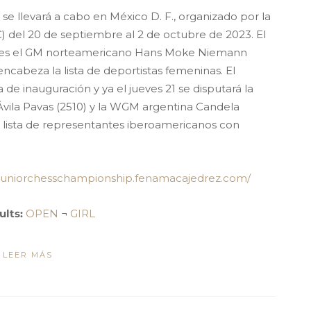
 llevará a cabo en México D. F., organizado por la
del 20 de septiembre al 2 de octubre de 2023. El
n es el GM norteamericano Hans Moke Niemann
ncabeza la lista de deportistas femeninas. El
e inauguración y ya el jueves 21 se disputará la
vila Pavas (2510) y la WGM argentina Candela
lista de representantes iberoamericanos con
//juniorchesschampionship.fenamacajedrez.com/
ults:
OPEN
¬
GIRL
LEER MÁS