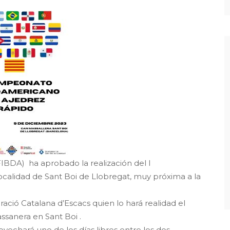
IBDA) ha aprobado la realización del I
alidad de Sant Boi de Llobregat, muy próxima a la
ació Catalana d’Escacs quien lo hará realidad el
ssanera en Sant Boi .
vechará uno de los días libres entre los dos