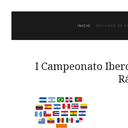
INICIO
ÓRGANOS DE G
I Campeonato Iber
R