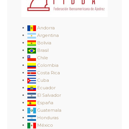
Andorra
Argentina
Bolivia
Brasil
Chile
Colombia
Costa Rica
Cuba
Ecuador
El Salvador
España
Guatemala
Honduras
México