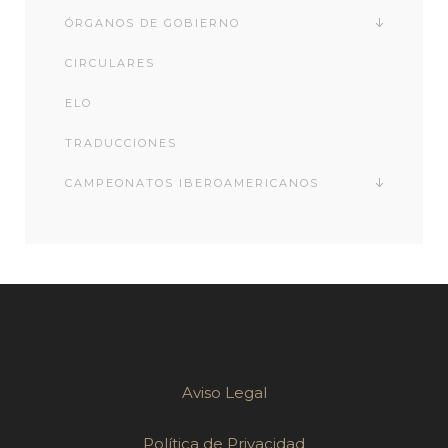
ÓRGANOS DE GOBIERNO
CIRCULARES
ELO
TRADUCCIONES
CAMPEONATOS IBEROAMERICANOS
Aviso Legal
Política de Privacidad