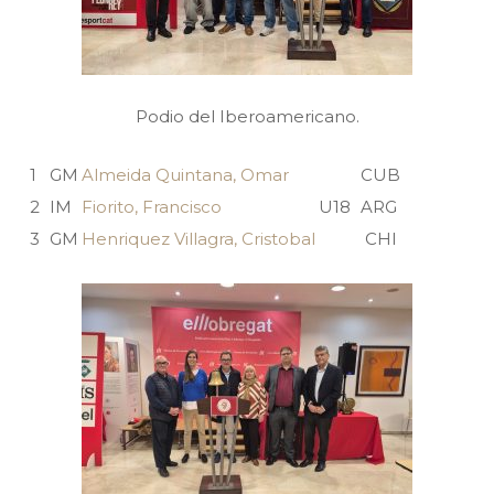
Podio del Iberoamericano.
1
GM
Almeida Quintana, Omar
CUB
2
IM
Fiorito, Francisco
U18
ARG
3
GM
Henriquez Villagra, Cristobal
CHI