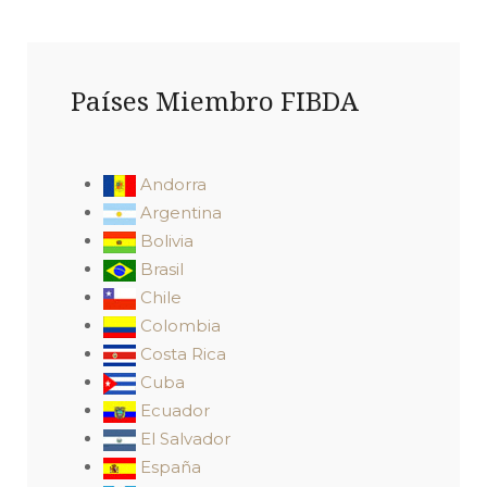
Países Miembro FIBDA
Andorra
Argentina
Bolivia
Brasil
Chile
Colombia
Costa Rica
Cuba
Ecuador
El Salvador
España