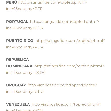
PERÚ
http://ratings.fide.com/topfed.phtml?
ina=1&country=PER
PORTUGAL
http://ratings.fide.com/topfed.phtml?
ina=1&country=POR
PUERTO RICO
http://ratings.fide.com/topfed.phtml?
ina=1&country=PUR
REPÚBLICA
DOMINICANA
http://ratings.fide.com/topfed.phtml?
ina=1&country=DOM
URUGUAY
http://ratings.fide.com/topfed.phtml?
ina=1&country=URU
VENEZUELA
http://ratings.fide.com/topfed.phtml?
ina=1&country=VEN