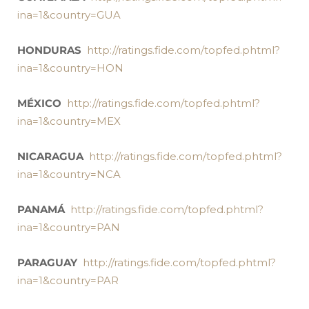
ina=1&country=GUA
HONDURAS
http://ratings.fide.com/topfed.phtml?
ina=1&country=HON
MÉXICO
http://ratings.fide.com/topfed.phtml?
ina=1&country=MEX
NICARAGUA
http://ratings.fide.com/topfed.phtml?
ina=1&country=NCA
PANAMÁ
http://ratings.fide.com/topfed.phtml?
ina=1&country=PAN
PARAGUAY
http://ratings.fide.com/topfed.phtml?
ina=1&country=PAR