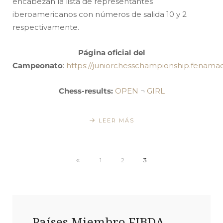
encabezan la lista de representantes
iberoamericanos con números de salida 10 y 2
respectivamente.
Página
oficial del
Campeonato
:
https://juniorchesschampionship.fenama
Chess-results:
OPEN
¬
GIRL
LEER MÁS
1
2
3
Países Miembro FIBDA