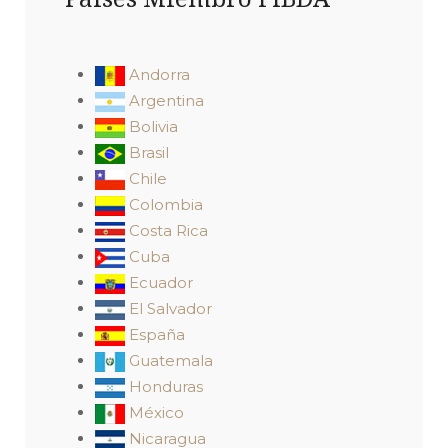
Andorra
Argentina
Bolivia
Brasil
Chile
Colombia
Costa Rica
Cuba
Ecuador
El Salvador
España
Guatemala
Honduras
México
Nicaragua