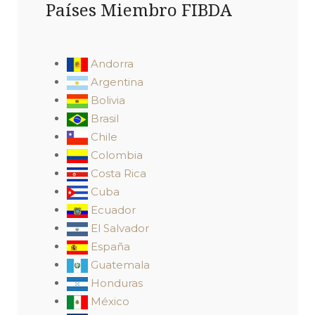
Países Miembro FIBDA
Andorra
Argentina
Bolivia
Brasil
Chile
Colombia
Costa Rica
Cuba
Ecuador
El Salvador
España
Guatemala
Honduras
México