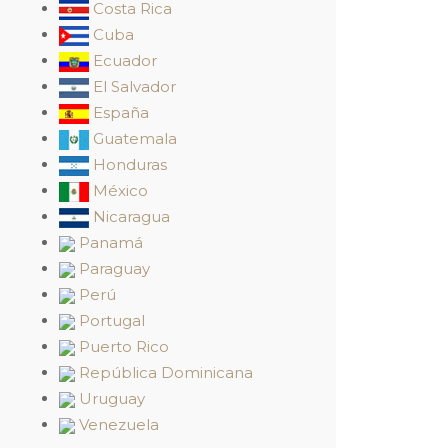
Costa Rica
Cuba
Ecuador
El Salvador
España
Guatemala
Honduras
México
Nicaragua
Panamá
Paraguay
Perú
Portugal
Puerto Rico
República Dominicana
Uruguay
Venezuela